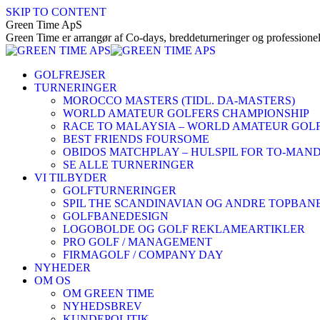
SKIP TO CONTENT
Green Time ApS
Green Time er arrangør af Co-days, breddeturneringer og professionel
GOLFREJSER
TURNERINGER
MOROCCO MASTERS (TIDL. DA-MASTERS)
WORLD AMATEUR GOLFERS CHAMPIONSHIP
RACE TO MALAYSIA – WORLD AMATEUR GOLF
BEST FRIENDS FOURSOME
OBIDOS MATCHPLAY – HULSPIL FOR TO-MAN
SE ALLE TURNERINGER
VI TILBYDER
GOLFTURNERINGER
SPIL THE SCANDINAVIAN OG ANDRE TOPBAN
GOLFBANEDESIGN
LOGOBOLDE OG GOLF REKLAMEARTIKLER
PRO GOLF / MANAGEMENT
FIRMAGOLF / COMPANY DAY
NYHEDER
OM OS
OM GREEN TIME
NYHEDSBREV
KUNDEPOLITIK