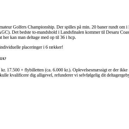
eur Golfers Championship. Der spilles på min. 20 baner rundt om i land
AGC). Det bedste to-mandshold i Landsfinalen kommer til Desaru Coast
t her kan man deltage med op til 36 i hcp.
ndividuelle placeringer i 6 rækker!
IA?
. 17.500 + flybilletten (ca. 6.000 kr.). Oplevelsesmæssigt er der ikke for
ulle kvalificere dig alligevel, refunderer vi selvfølgelig dit deltagerge