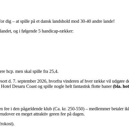
 for dig – at spille på et dansk landshold mod 30-40 andre lande!
landet, og i følgende 5 handicap-rækker:
re hcp. men skal spille fra 25,4.
ort d. 7. september 2026, hvorfra vinderen af hver række vil udgøre de
Hotel Desaru Coast og spille nogle helt fantastisk flotte baner
(bla.
hot
een fee i den pågældende klub (Ca. kr. 250-550) – medlemmer betaler ikk
erudover en meget attraktiv green fee på dagen.
frokost).