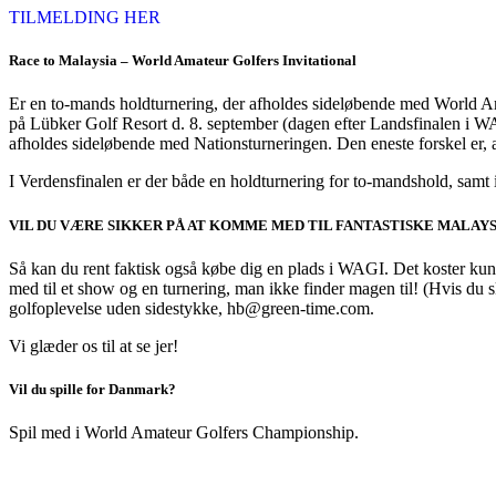
TILMELDING HER
Race to Malaysia – World Amateur Golfers Invitational
Er en to-mands holdturnering, der afholdes sideløbende med World Amat
på Lübker Golf Resort d. 8. september (dagen efter Landsfinalen i W
afholdes sideløbende med Nationsturneringen. Den eneste forskel er, a
I Verdensfinalen er der både en holdturnering for to-mandshold, samt i
VIL DU VÆRE SIKKER PÅ AT KOMME MED TIL FANTASTISKE MALAYS
Så kan du rent faktisk også købe dig en plads i WAGI. Det koster kun kr
med til et show og en turnering, man ikke finder magen til! (Hvis du sk
golfoplevelse uden sidestykke, hb@green-time.com.
Vi glæder os til at se jer!
Vil du spille for Danmark?
Spil med i World Amateur Golfers Championship.