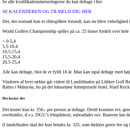
Se alle kvalifikationsturneringerne du kan deltage i her.
SE KALENDEREN OG TILMELD DIG HER
Det, der normalt kun er elitespillere forundt, kan nu blive virkelighed
World Golfers Championship spilles på ca. 25 baner fordelt over hele 
< 0-5,4
5,5-10,4
10,5-15,4
15,5-20,4
20,5-25,4
Alle kan deltage, blot de er fyldt 18 år. Man kan også deltage med høje
Vinderen af hver række går videre til Landsfinalen på Lübker Golf Res
Bahru i Malaysia, bo på det luksuriøse femstjernede hotel, Hard Rock 
Det koster det
Det koster kun kr. 350,- per person at deltage. Dertil kommer evt. gr
overholdes, d.v.s. DGU’s fritspilskort, naboaftaler osv. Banerne har d
(I landsfinalen skal der kun betales kr. 325, som dækker green fee og 