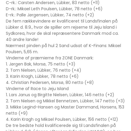
C-rk.: Carsten Andersen, Lübker, 83 netto (+11)
D-rk.: Mikael Leth Poulsen, Lübker, 78 netto (+6)
E-rk.: Palle Jørgensen, Lübker, 74 netto (+2)
De fem rækkevindere er kvalificeret til Landsfinalen på
Lübker d. 8.9., hvor de spiller om rejserne til Jeju Island i
Sydkorea, hvor de skal repræsentere Danmark mod ca.
40 andre lande!
Nærmest pinden på hul 2 Sand udsat af K-Finans: Mikael
Poulsen, 5,65 m.
Vinderne af præmierne fra ZONE Danmark:
1. Jørgen Bak, Morsø, 75 netto (+3)
2. Tom Nielsen, Lübker, 76 netto (+4)
3. Karin Kragh, Lübker, 78 netto (+6)
4. Christian Pedersen, Morsø, 80 netto (+8)
Vinderne af Race to Jeju Island
1. Lars Janus og Birgitte Nielsen, Lübker, 146 netto (+2)
2. Tom Nielsen og Mikkel Bennetzen, Lübker, 147 netto (+3)
3. Mikke Legind-Hansen og Master Dammand, Horsens, 153
netto (+9)
4. Karin Kragh og Mikael Poulsen, Lübker, 156 netto (+12)
De tre bedste hold kvalificerede sig til Landsfinalen på