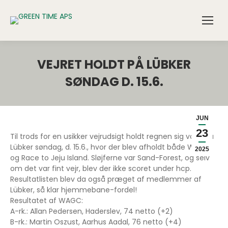
VEJRET HOLDT PÅ LÜBKER
SØNDAG D. 15.6.
JUN
23
Til trods for en usikker vejrudsigt holdt regnen sig væk fra
Lübker søndag, d. 15.6., hvor der blev afholdt både WAGC
2025
og Race to Jeju Island. Sløjferne var Sand-Forest, og selv
om det var fint vejr, blev der ikke scoret under hcp.
Resultatlisten blev da også præget af medlemmer af
Lübker, så klar hjemmebane-fordel!
Resultatet af WAGC:
A-rk.: Allan Pedersen, Haderslev, 74 netto (+2)
B-rk.: Martin Oszust, Aarhus Aadal, 76 netto (+4)