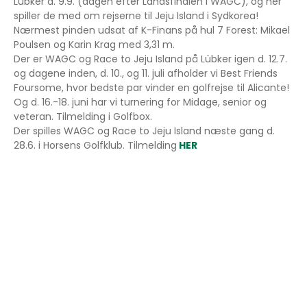
Lübker d. 9.9. (dagen efter Landsfinalen i WAGC), og her
spiller de med om rejserne til Jeju Island i Sydkorea!
Nærmest pinden udsat af K-Finans på hul 7 Forest: Mikael
Poulsen og Karin Krag med 3,31 m.
Der er WAGC og Race to Jeju Island på Lübker igen d. 12.7.
og dagene inden, d. 10., og 11. juli afholder vi Best Friends
Foursome, hvor bedste par vinder en golfrejse til Alicante!
Og d. 16.-18. juni har vi turnering for Midage, senior og
veteran. Tilmelding i Golfbox.
Der spilles WAGC og Race to Jeju Island næste gang d.
28.6. i Horsens Golfklub. Tilmelding
HER