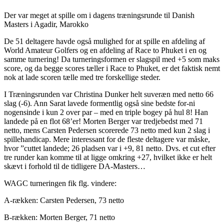
Der var meget at spille om i dagens træningsrunde til Danish
Masters i Agadir, Marokko
De 51 deltagere havde også mulighed for at spille en afdeling af
World Amateur Golfers og en afdeling af Race to Phuket i en og
samme turnering! Da turneringsformen er slagspil med +5 som maks
score, og da begge scores tæller i Race to Phuket, er det faktisk nemt
nok at lade scoren tælle med tre forskellige steder.
I Træningsrunden var Christina Dunker helt suveræn med netto 66
slag (-6). Ann Sarat lavede formentlig også sine bedste for-ni
nogensinde i kun 2 over par – med en triple bogey på hul 8! Han
landede på en flot 68’er! Morten Berger var tredjebedst med 71
netto, mens Carsten Pedersen scorerede 73 netto med kun 2 slag i
spillehandicap. Mere interessant for de fleste deltagere var måske,
hvor ”cuttet landede; 26 pladsen var i +9, 81 netto. Dvs. et cut efter
tre runder kan komme til at ligge omkring +27, hvilket ikke er helt
skævt i forhold til de tidligere DA-Masters…
WAGC turneringen fik flg. vindere:
A-rækken: Carsten Pedersen, 73 netto
B-rækken: Morten Berger, 71 netto