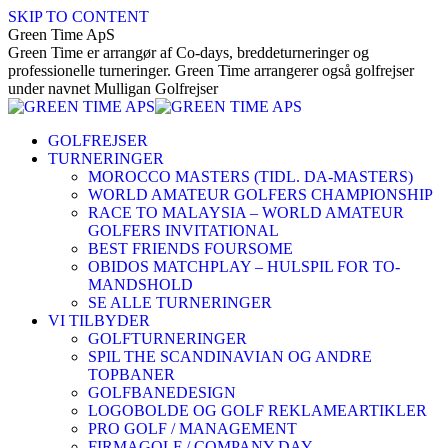
SKIP TO CONTENT
Green Time ApS
Green Time er arrangør af Co-days, breddeturneringer og
professionelle turneringer. Green Time arrangerer også golfrejser
under navnet Mulligan Golfrejser
GOLFREJSER
TURNERINGER
MOROCCO MASTERS (TIDL. DA-MASTERS)
WORLD AMATEUR GOLFERS CHAMPIONSHIP
RACE TO MALAYSIA – WORLD AMATEUR
GOLFERS INVITATIONAL
BEST FRIENDS FOURSOME
OBIDOS MATCHPLAY – HULSPIL FOR TO-
MANDSHOLD
SE ALLE TURNERINGER
VI TILBYDER
GOLFTURNERINGER
SPIL THE SCANDINAVIAN OG ANDRE
TOPBANER
GOLFBANEDESIGN
LOGOBOLDE OG GOLF REKLAMEARTIKLER
PRO GOLF / MANAGEMENT
FIRMAGOLF / COMPANY DAY