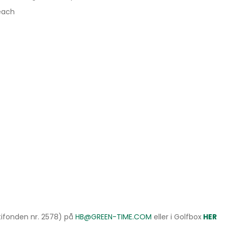
Beach
tifonden nr. 2578) på
HB@GREEN-TIME.COM
eller i Golfbox
HER