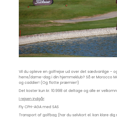
Vil du opleve en golfrejse ud over det sædvanlige – og 
herre/dame-dag i din hjemmeklub? Så er Morocco Maste
og caddier! (Og flotte præmier!)
Det koster kun kr. 10.998 at deltage og alle er velkomn
I rejsen indgår
:
Fly CPH-AGA med SAS
Transport af golfbag (har du sølvkort el. kan klare dig