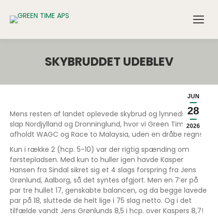
SKYBRUDDET UDEBLEV
JUN
28
Mens resten af landet oplevede skybrud og lynnedslag,
slap Nordjylland og Dronninglund, hvor vi Green Time
2026
afholdt WAGC og Race to Malaysia, uden en dråbe regn!
Kun i række 2 (hcp. 5-10) var der rigtig spænding om
førstepladsen. Med kun to huller igen havde Kasper
Hansen fra Sindal sikret sig et 4 slags forspring fra Jens
Grønlund, Aalborg, så det syntes afgjort. Men en 7’er på
par tre hullet 17, genskabte balancen, og da begge lavede
par på 18, sluttede de helt lige i 75 slag netto. Og i det
tilfælde vandt Jens Grønlunds 8,5 i hcp. over Kaspers 8,7!