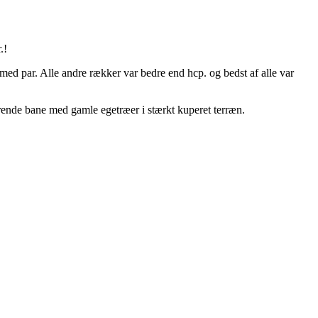
.!
 med par. Alle andre rækker var bedre end hcp. og bedst af alle var
drende bane med gamle egetræer i stærkt kuperet terræn.