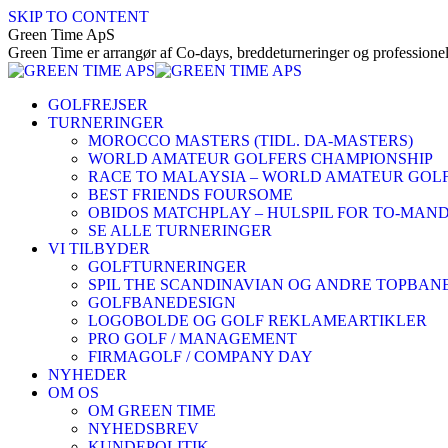
SKIP TO CONTENT
Green Time ApS
Green Time er arrangør af Co-days, breddeturneringer og professionel
GOLFREJSER
TURNERINGER
MOROCCO MASTERS (TIDL. DA-MASTERS)
WORLD AMATEUR GOLFERS CHAMPIONSHIP
RACE TO MALAYSIA – WORLD AMATEUR GOLF
BEST FRIENDS FOURSOME
OBIDOS MATCHPLAY – HULSPIL FOR TO-MAN
SE ALLE TURNERINGER
VI TILBYDER
GOLFTURNERINGER
SPIL THE SCANDINAVIAN OG ANDRE TOPBAN
GOLFBANEDESIGN
LOGOBOLDE OG GOLF REKLAMEARTIKLER
PRO GOLF / MANAGEMENT
FIRMAGOLF / COMPANY DAY
NYHEDER
OM OS
OM GREEN TIME
NYHEDSBREV
KUNDEPOLITIK