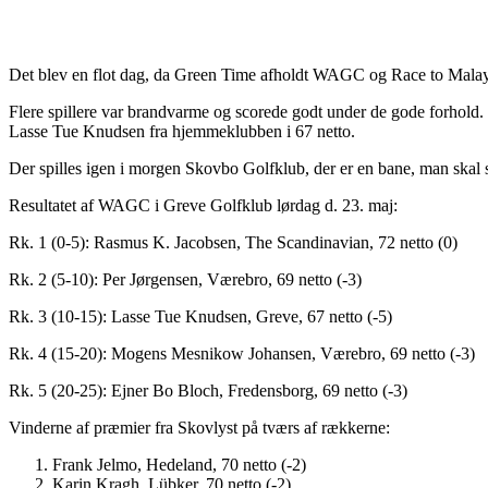
Det blev en flot dag, da Green Time afholdt WAGC og Race to Malaysi
Flere spillere var brandvarme og scorede godt under de gode forhold. I
Lasse Tue Knudsen fra hjemmeklubben i 67 netto.
Der spilles igen i morgen Skovbo Golfklub, der er en bane, man skal s
Resultatet af WAGC i Greve Golfklub lørdag d. 23. maj:
Rk. 1 (0-5): Rasmus K. Jacobsen, The Scandinavian, 72 netto (0)
Rk. 2 (5-10): Per Jørgensen, Værebro, 69 netto (-3)
Rk. 3 (10-15): Lasse Tue Knudsen, Greve, 67 netto (-5)
Rk. 4 (15-20): Mogens Mesnikow Johansen, Værebro, 69 netto (-3)
Rk. 5 (20-25): Ejner Bo Bloch, Fredensborg, 69 netto (-3)
Vinderne af præmier fra Skovlyst på tværs af rækkerne:
Frank Jelmo, Hedeland, 70 netto (-2)
Karin Kragh, Lübker, 70 netto (-2)