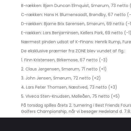
B-rækken: Bjørn Duncan Elmquist, Smørum, 73 netto 
C-rækken: Hans H. Blumensaadt, Brøndby, 67 netto (
D-rækken: Bjarne Brix Sørensen, Smørum, 69 netto (-1
E-rækken: Lars Benjaminsen, Kellers Park, 69 netto (-1
Nærmest pinden udsat af K-Finans: Henrik Rump, Fure
De eksklusive præmier fra ZONE blev vundet af flg.:
1. Finn Kristensen, Birkemose, 67 netto (-3)
2. Claus Jørgensen, Smørum, 71 netto (+1)
3. John Jensen, Smørum, 72 netto (+2)
4. Lars Peter Thomsen, Næstved, 73 netto (+3)
5. Viveca Sten-Knudsen, Mølleåen, 75 netto (+5)
På torsdag spilles årets 2. turnering i Best Friends F
Golfers Championship, når vi besøger Hedeland d. 7.8.