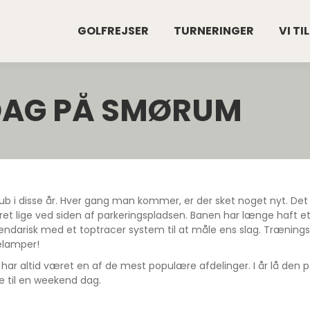
GOLFREJSER
TURNERINGER
VI TI
DAG PÅ SMØRUM
ub i disse år. Hver gang man kommer, er der sket noget nyt. Det 
ceret lige ved siden af parkeringspladsen. Banen har længe haft
arisk med et toptracer system til at måle ens slag. Træningsan
elamper!
ar altid været en af de mest populære afdelinger. I år lå den 
ge til en weekend dag.