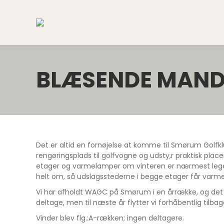
BLÆSENDE MAN
Det er altid en fornøjelse at komme til Smørum Golfkl
rengøringsplads til golfvogne og udsty,r praktisk pla
etager og varmelamper om vinteren er nærmest legend
helt om, så udslagsstederne i begge etager får varm
Vi har afholdt WAGC på Smørum i en årrække, og det h
deltage, men til næste år flytter vi forhåbentlig tilba
Vinder blev flg.:A-rækken; ingen deltagere.