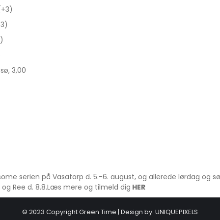
(+3)
-3)
)
)
sø, 3,00
oursome serien på Vasatorp d. 5.-6. august, og allerede lørdag og
 og Ree d. 8.8.Læs mere og tilmeld dig
HER
© 2023 Copyright Green Time | Design by:
UNIQUEPIXELS