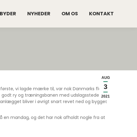
LBYDER
NYHEDER
OM OS
KONTAKT
AUG
3
første, vi lagde mærke til, var nok Danmarks flottes
 et godt ry og træningsbanen med udslagssteder i to
2021
lægget bliver i øvrigt snart revet ned og bygget
på en mandag, og det har nok afholdt nogle fra at